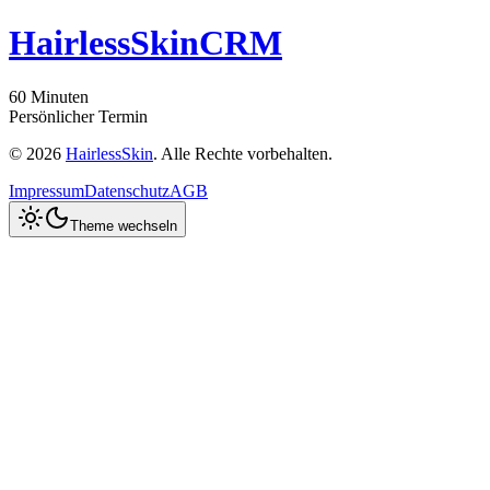
H
airless
S
kin
CRM
60 Minuten
Persönlicher Termin
©
2026
HairlessSkin
. Alle Rechte vorbehalten.
Impressum
Datenschutz
AGB
Theme wechseln